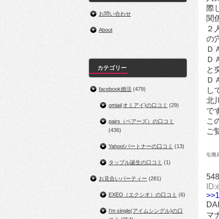
際
お問い合わせ
関
２
About
の
Ｄ
Ｄ
カテゴリー
と
Ｄ
facebook婚活
(479)
し
北
omiai(オミアイ)の口コミ
(29)
で
こ
pairs（ペアーズ）の口コミ
(436)
ご
Yahoo!パートナーの口コミ
(13)
引用元：
タップル誕生の口コミ
(1)
54
お見合いパーティー
(281)
ID:
>>
EXEO（エクシオ）の口コミ
(6)
D
I’m single(アイムシングル)の口
マ