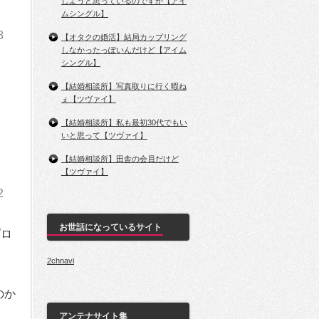
しようと思っているのですが【アイ
ムシングル】
8
【オタクの婚活】結局カップリング
しなかったっぽいんだけど【アイム
シングル】
【結婚相談所】写真取りに行く暇ね
ぇ【ツヴァイ】
【結婚相談所】私も最初30代でもい
いと思って【ツヴァイ】
【結婚相談所】田舎の会員だけど
【ツヴァイ】
2
お世話になっているサイト
プロ
2chnavi
のか
アンテナサイト集