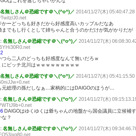
AIGOはこれを逃しちゃいかんな
名無しさん＠恐縮です＠＼(^o^)／
2014/11/27(木) 05:40:47.28
yTwitz/J0.net
ジかーどっちも好きだから好感度高いカップルだなあ
婚までもし行くとして姉ちゃんと合うのかだけが気がかりだが
5:
名無しさん＠恐縮です＠＼(^o^)／
2014/11/27(木) 06:08:30.4
t6YHi30R0.net
32
いつら二人のどっちも好感度なんて無いだろｗ
くにビッチ北川はｗｗｗｗｗｗｗｗｗ
名無しさん＠恐縮です＠＼(^o^)／
2014/11/27(木) 05:41:15.50
60niJJw+0.net
も元総理の孫だしなぁ…家柄的にはDAIGOのほうが…
4:
名無しさん＠恐縮です＠＼(^o^)／
2014/11/27(木) 09:15:13.1
PWTtJ9b+0.net
36
DAIGOはゆくゆくは爺ちゃんの地盤から国会議員に立候補
かな？
8:
名無しさん＠恐縮です＠＼(^o^)／
2014/11/27(木) 09:34:46.7
EQ53ixq80.net