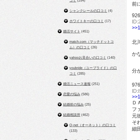
コミ
(254)
前
シャンクレールの口コミ
(4)
92
ホワイトキーの口コミ
(17)
ID
>>
婚活サイト
(451)
北
match.com（マッチドットコ
ム）の口コミ
(26)
か
yahooお見合いの口コミ
(140)
youbride（ユーブライド）の口
分
コミ
(285)
婚活ニュース速報
(251)
97
ID:
恋愛の悩み
(586)
>>
Ｄ
結婚前の悩み
(25)
フ
結婚相談所
(462)
元
そ
O-net（オーネット）の口コミ
細
(133)