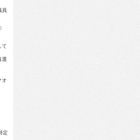
議員
0
して
落選
クオ
特定