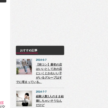
おすすめ記事
2014-6-7
【街コン】最初の店
はいいとして次の店
にいくとかわいい子
がいるグループはす
でに埋まっている。
2014-7-7
経験人数1人のまま結
婚しちゃいそうなん
nt
だけど
剣交