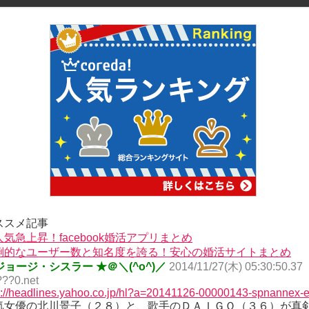
ススメ記事
人気急上昇！facebook婚活アプリまとめ
倒的なユーザー数と知名度を誇る！安心の婚活サイトまとめ
ジョージ・シスラー ★＠＼(^o^)／
2014/11/27(木) 05:30:50.37
???0.net
p://headlines.yahoo.co.jp/hl?a=20141126-00000143-spnannex-e
気女優の北川景子（２８）と、歌手のＤＡＩＧＯ（３６）が真