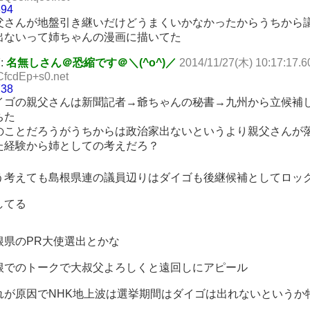
694
父さんが地盤引き継いだけどうまくいかなかったからうちから
出ないって姉ちゃんの漫画に描いてた
7:
名無しさん＠恐縮です＠＼(^o^)／
2014/11/27(木) 10:17:17.6
CfcdEp+s0.net
738
イゴの親父さんは新聞記者→爺ちゃんの秘書→九州から立候補
ちた
のことだろうがうちからは政治家出ないというより親父さんが
た経験から姉としての考えだろ？
う考えても島根県連の議員辺りはダイゴも後継候補としてロッ
してる
根県のPR大使選出とかな
根でのトークで大叔父よろしくと遠回しにアピール
れが原因でNHK地上波は選挙期間はダイゴは出れないというか