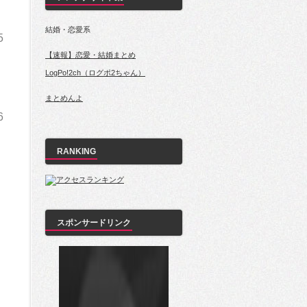
結婚・恋愛系
5
【速報】恋愛・結婚まとめ
LogPo!2ch（ログポ2ちゃん）
まとめんよ
6
RANKING
スポンサードリンク