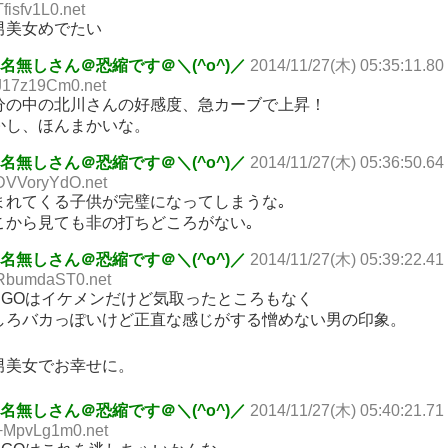
Tfisfv1L0.net
男美女めでたい
名無しさん＠恐縮です＠＼(^o^)／
2014/11/27(木) 05:35:11.80
J17z19Cm0.net
分の中の北川さんの好感度、急カーブで上昇！
かし、ほんまかいな。
名無しさん＠恐縮です＠＼(^o^)／
2014/11/27(木) 05:36:50.64
DVVoryYdO.net
まれてくる子供が完璧になってしまうな｡
こから見ても非の打ちどころがない｡
名無しさん＠恐縮です＠＼(^o^)／
2014/11/27(木) 05:39:22.41
RbumdaST0.net
AIGOはイケメンだけど気取ったところもなく
しろバカっぽいけど正直な感じがする憎めない男の印象。
男美女でお幸せに。
名無しさん＠恐縮です＠＼(^o^)／
2014/11/27(木) 05:40:21.71
+MpvLg1m0.net