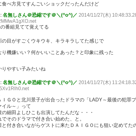
に食べ方見てすんごいショックだったんだけど
6:
名無しさん＠恐縮です＠＼(^o^)／
2014/11/27(木) 10:48:33.2
:2MMwA1gXO.net
1
の番組見てて覚えてる
川の目がすごくウキウキ、キラキラしてた感じで
なり機嫌いい？何かいいことあった？と印象に残った
かりやすい子みたいね
6:
名無しさん＠恐縮です＠＼(^o^)／
2014/11/27(木) 11:24:18.3
I5Xv1Rlh0.net
1
ＡＩＧＯと北川景子が出合ったドラマの「LADY～最後の犯罪
ァイル～」って
彼の細田よしひこも出演してたんだな・・・
れでそのドラマで付き合い始めた、と。
田と付き合いながらゲストに来たＤＡＩＧＯにも狙い定めてた