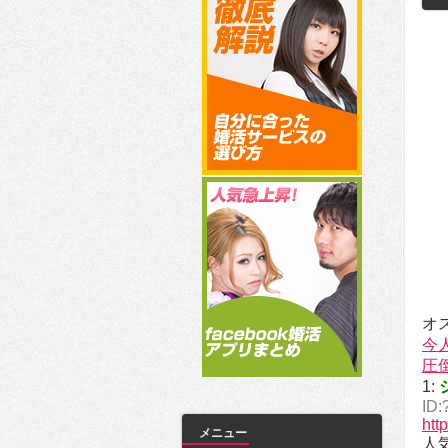
オ
今
圧
1:
ID:
htt
メニュー
人