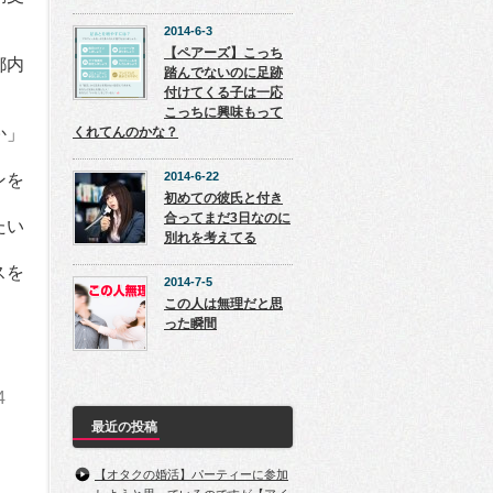
2014-6-3
【ペアーズ】こっち
都内
踏んでないのに足跡
付けてくる子は一応
。
こっちに興味もって
か」
くれてんのかな？
2014-6-22
ンを
初めての彼氏と付き
合ってまだ3日なのに
たい
別れを考えてる
スを
2014-7-5
この人は無理だと思
った瞬間
4
最近の投稿
【オタクの婚活】パーティーに参加