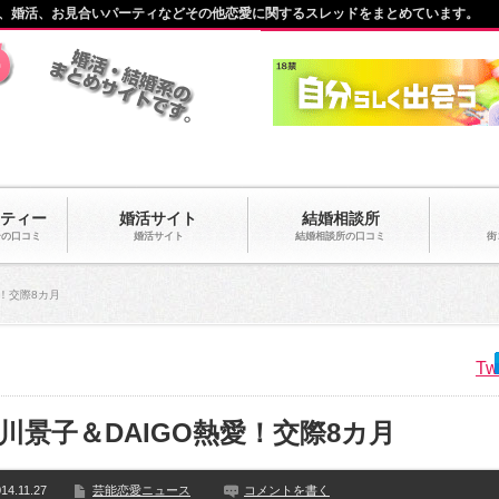
、婚活、お見合いパーティなどその他恋愛に関するスレッドをまとめています。
ティー
婚活サイト
結婚相談所
ーの口コミ
婚活サイト
結婚相談所の口コミ
街
愛！交際8カ月
Tw
川景子＆DAIGO熱愛！交際8カ月
14.11.27
芸能恋愛ニュース
コメントを書く