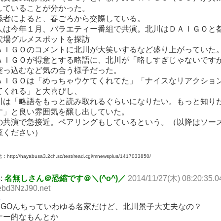
していることが分かった。
係者によると、春ごろから交際している。
人は今年１月、バラエティー番組で共演。北川はＤＡＩＧＯと
穴場グルメスポットを探訪
ＡＩＧＯのコメントに北川が大笑いするなど盛り上がっていた
ＡＩＧＯが得意とする略語に、北川が「略しすぎじゃないです
突っ込むなど気の合う様子だった。
ＡＩＧＯは「めっちゃウケてくれてた」「ナイスなリアクショ
てくれる」と大喜びし、
川は「略語をもっと読み取れるぐらいになりたい。もっと知り
す」と良い雰囲気を醸し出していた。
の共演で急接近。ペアリングもしているという。（以降はソー
覧ください）
http://hayabusa3.2ch.sc/test/read.cgi/mnewsplus/1417033850/
8:
名無しさん＠恐縮です＠＼(^o^)／
2014/11/27(木) 08:20:35.0
ebd3NzJ90.net
1
AIGOんちっていわゆる名家だけど、北川景子大丈夫なの？
ナー的なもんとか