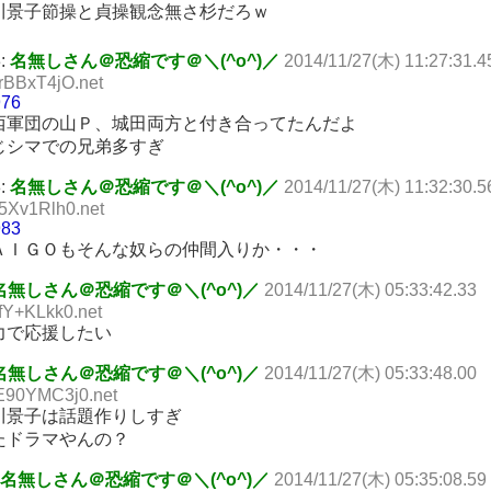
川景子節操と貞操観念無さ杉だろｗ
3:
名無しさん＠恐縮です＠＼(^o^)／
2014/11/27(木) 11:27:31.4
IrBBxT4jO.net
976
西軍団の山Ｐ、城田両方と付き合ってたんだよ
じシマでの兄弟多すぎ
8:
名無しさん＠恐縮です＠＼(^o^)／
2014/11/27(木) 11:32:30.5
I5Xv1Rlh0.net
983
ＡＩＧＯもそんな奴らの仲間入りか・・・
名無しさん＠恐縮です＠＼(^o^)／
2014/11/27(木) 05:33:42.33
ifY+KLkk0.net
力で応援したい
名無しさん＠恐縮です＠＼(^o^)／
2014/11/27(木) 05:33:48.00
E90YMC3j0.net
川景子は話題作りしすぎ
たドラマやんの？
名無しさん＠恐縮です＠＼(^o^)／
2014/11/27(木) 05:35:08.59