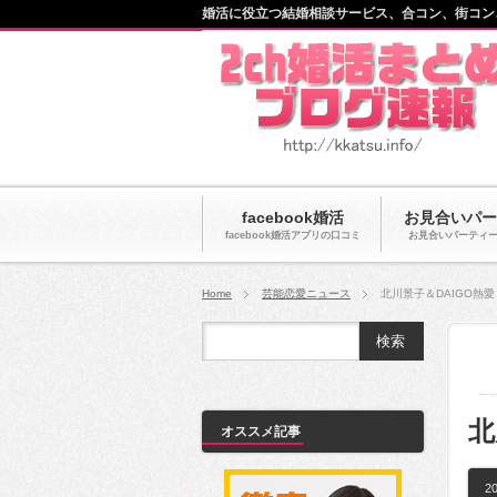
婚活に役立つ結婚相談サービス、合コン、街コン
facebook婚活
お見合いパー
facebook婚活アプリの口コミ
お見合いパーティ
Home
芸能恋愛ニュース
北川景子＆DAIGO熱
北
オススメ記事
20