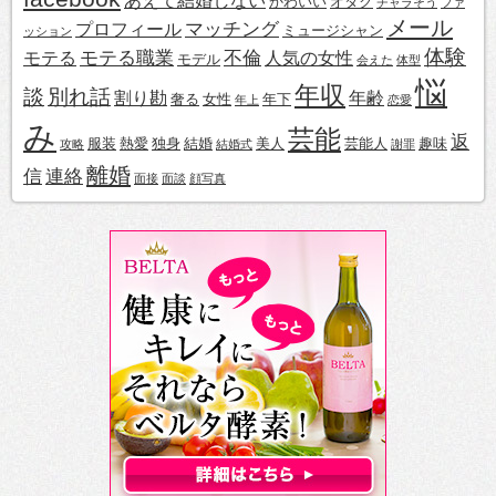
あえて結婚しない
かわいい
オタク
チャラそう
ファ
メール
マッチング
プロフィール
ミュージシャン
ッション
体験
モテる職業
不倫
モテる
人気の女性
モデル
会えた
体型
悩
年収
談
別れ話
割り勘
年齢
奢る
女性
年下
年上
恋愛
み
芸能
返
服装
熱愛
独身
結婚
美人
芸能人
趣味
攻略
結婚式
謝罪
離婚
信
連絡
面接
面談
顔写真