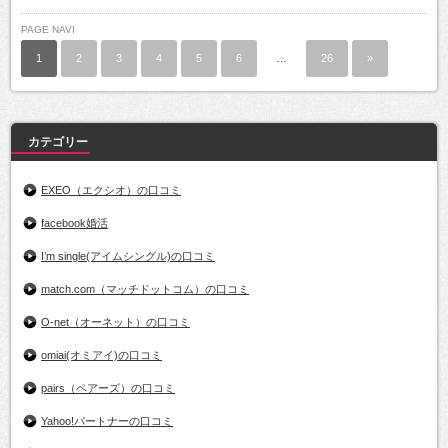
PAGE NAVI
1
2
3
4
5
6
…
26
»
カテゴリー
EXEO（エクシオ）の口コミ
facebook婚活
I’m single(アイムシングル)の口コミ
match.com（マッチドットコム）の口コミ
O-net（オーネット）の口コミ
omiai(オミアイ)の口コミ
pairs（ペアーズ）の口コミ
Yahoo!パートナーの口コミ