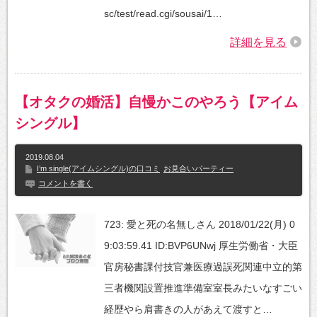
sc/test/read.cgi/sousai/1…
詳細を見る
【オタクの婚活】自慢かこのやろう【アイム
シングル】
2019.08.04
I’m single(アイムシングル)の口コミ
お見合いパーティー
コメントを書く
723: 愛と死の名無しさん 2018/01/22(月) 0
9:03:59.41 ID:BVP6UNwj 厚生労働省・大臣
官房秘書課付技官兼医療過誤死関連中立的第
三者機関設置推進準備室室長みたいなすごい
経歴やら肩書きの人があえて渡すと…