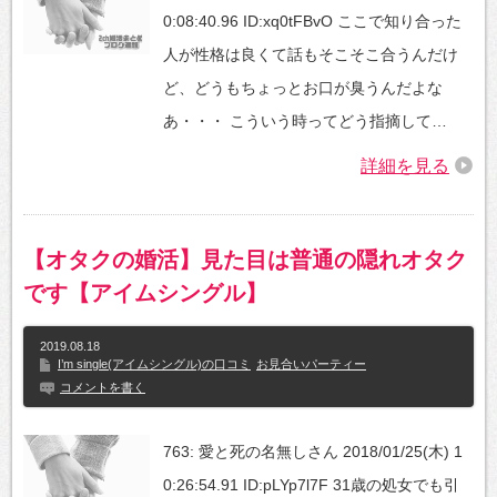
0:08:40.96 ID:xq0tFBvO ここで知り合った
人が性格は良くて話もそこそこ合うんだけ
ど、どうもちょっとお口が臭うんだよな
あ・・・ こういう時ってどう指摘して…
詳細を見る
【オタクの婚活】見た目は普通の隠れオタク
です【アイムシングル】
2019.08.18
I’m single(アイムシングル)の口コミ
お見合いパーティー
コメントを書く
763: 愛と死の名無しさん 2018/01/25(木) 1
0:26:54.91 ID:pLYp7l7F 31歳の処女でも引