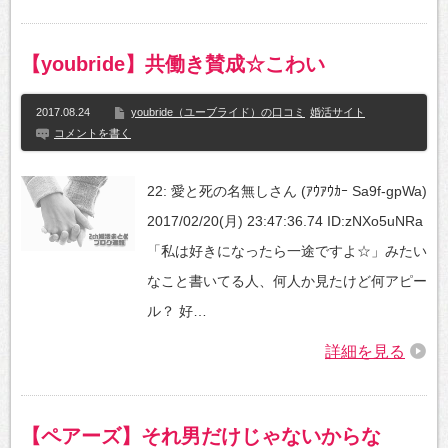
【youbride】共働き賛成☆こわい
2017.08.24
youbride（ユーブライド）の口コミ
婚活サイト
コメントを書く
22: 愛と死の名無しさん (ｱｳｱｳｶｰ Sa9f-gpWa)
2017/02/20(月) 23:47:36.74 ID:zNXo5uNRa
「私は好きになったら一途ですよ☆」みたい
なこと書いてる人、何人か見たけど何アピー
ル？ 好…
詳細を見る
【ペアーズ】それ男だけじゃないからな