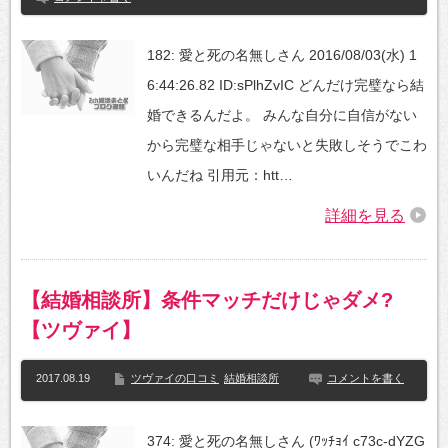
182: 愛と死の名無しさん 2016/08/03(水) 1
6:44:26.82 ID:sPlhZvIC どんだけ完璧なら結
婚できるんだよ。 みんな自分に自信がない
から完璧な相手じゃないと失敗しそうでこわ
いんだね 引用元：htt…
詳細を見る
【結婚相談所】条件マッチだけじゃダメ?
【ツヴァイ】
2017.08.19
ツヴァイの口コミ
結婚相談所
コメントを書く
374: 愛と死の名無しさん (ﾜｯﾁｮｲ c73c-dYZG