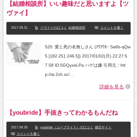
【結婚相談所】いい趣味だと思いますよ【ツ
ヴァイ】
2017.08.31
ツヴァイの口コミ
結婚相談所
コメントを書く
520: 愛と死の名無しさん (ｱｳｱｳｶｰ Sa6b-qQw
5 [182.251.246.5]) 2017/01/02(月) 22:27:5
7.58 ID:5GQyxeLPa ハゲは嫌 引用元：htt
p://ai.2ch.sc/…
詳細を見る
【youbride】手抜きってわかるもんだね
2017.08.30
youbride（ユーブライド）の口コミ
婚活サイト
コメントを書く