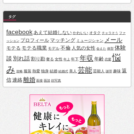
タグ
facebook
あえて結婚しない
かわいい
オタク
チャラそう
ファ
メール
マッチング
プロフィール
ミュージシャン
ッション
体験
モテる職業
不倫
モテる
人気の女性
モデル
会えた
体型
悩
年収
談
別れ話
割り勘
年齢
奢る
女性
年下
年上
恋愛
み
芸能
返
服装
熱愛
独身
結婚
美人
芸能人
趣味
攻略
結婚式
謝罪
離婚
信
連絡
面接
面談
顔写真