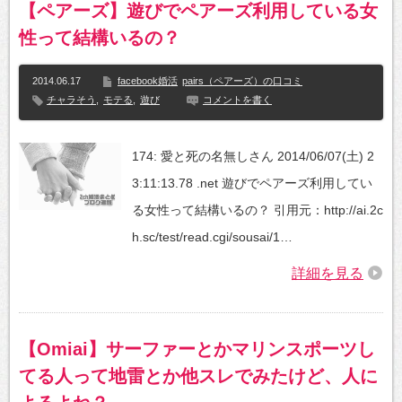
【ペアーズ】遊びでペアーズ利用している女
性って結構いるの？
2014.06.17
facebook婚活
pairs（ペアーズ）の口コミ
チャラそう
,
モテる
,
遊び
コメントを書く
174: 愛と死の名無しさん 2014/06/07(土) 2
3:11:13.78 .net 遊びでペアーズ利用してい
る女性って結構いるの？ 引用元：http://ai.2c
h.sc/test/read.cgi/sousai/1…
詳細を見る
【Omiai】サーファーとかマリンスポーツし
てる人って地雷とか他スレでみたけど、人に