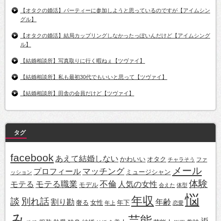
【オタクの婚活】パーティーに参加しようと思っているのですが【アイムシン
グル】
【オタクの婚活】結局カップリングしなかったっぽいんだけど【アイムシング
ル】
【結婚相談所】写真取りに行く暇ねぇ【ツヴァイ】
【結婚相談所】私も最初30代でもいいと思って【ツヴァイ】
【結婚相談所】田舎の会員だけど【ツヴァイ】
タグ
facebook
あえて結婚しない
かわいい
オタク
チャラそう
ファ
メール
マッチング
プロフィール
ミュージシャン
ッション
体験
モテる職業
不倫
モテる
人気の女性
モデル
会えた
体型
悩
年収
談
別れ話
割り勘
年齢
奢る
女性
年下
年上
恋愛
み
芸能