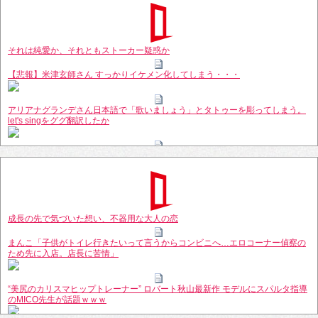
てほしい
Powered by livedoor 相互RSS
それは純愛か、それともストーカー疑惑か
【悲報】米津玄師さん すっかりイケメン化してしまう・・・
アリアナグランデさん日本語で「歌いましょう」とタトゥーを彫ってしまう。
let's singをググ翻訳したか
今までのプリキュア「普通の女の子が変身します」←おーいいやんｗｗｗ
片岡愛之助が藤原紀香と交際宣言！
成長の先で気づいた想い、不器用な大人の恋
Powered by livedoor 相互RSS
まんこ「子供がトイレ行きたいって言うからコンビニへ…エロコーナー偵察の
ため先に入店。店長に苦情」
“美尻のカリスマヒップトレーナー” ロバート秋山最新作 モデルにスパルタ指導
のMICO先生が話題ｗｗｗ