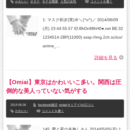
かわいい
,
オタク
,
モテる職業
,
人気の女性
コメントを書く
1: マスク剥ぎ(茸)＠＼(^o^)／ 2014/06/09
(月) 23:44:55.57 ID:BhDn98hH0●.net BE:32
1234514-2BP(11000) sssp://img.2ch.sc/ico/
anime_…
詳細を見る
【Omiai】東京はかわいいこ多い。関西は圧
倒的な美人っていない気がする
2014.06.06
facebook婚活
omiai(オミアイ)の口コミ
かわいい
コメントを書く
145: 愛と死の名無しさん 2014/05/05(月) 1