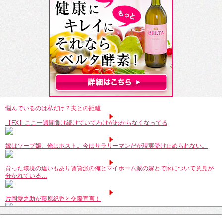
悩んでいるのは私だけ？夫との距離
【FX】ここ一週間負け続けていてわけがわからなくなってる
嫁はソープ嬢、俺はホスト。今はサラリーマンだが現実受け止められない。
育った環境の違いもあり賃貸派の俺とマイホーム派の嫁とで家について意見が
分かれている…
片岡愛之助が藤原紀香と交際宣言！
結婚するので披露宴に来て欲しい、ついてはいくら包んでくれるか事前に教え