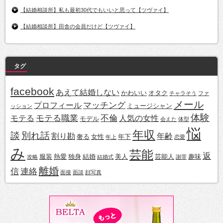
【結婚相談所】私も最初30代でもいいと思って【ツヴァイ】
【結婚相談所】田舎の会員だけど【ツヴァイ】
タグ
facebook
あえて結婚しない
かわいい
オタク
チャラそう
ファ
メール
マッチング
プロフィール
ミュージシャン
ッション
体験
モテる職業
不倫
モテる
人気の女性
モデル
会えた
体型
悩
年収
談
別れ話
割り勘
年齢
奢る
女性
年下
年上
恋愛
み
芸能
返
服装
熱愛
独身
結婚
美人
芸能人
趣味
攻略
結婚式
謝罪
離婚
信
連絡
面接
面談
顔写真