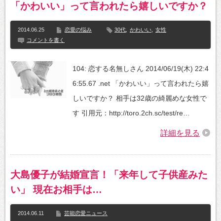
「かわいい」って言われたら嬉しいですか？
2014.06.25
恋愛の悩み
30代
,
かわいい
,
女性
コメントを書く
104: 恋する名無しさん 2014/06/19(木) 22:4
6:55.67 .net 「かわいい」って言われたら嬉
しいですか？ 相手は32歳の綺麗めな女性で
す 引用元：http://toro.2ch.sc/test/re…
詳細を見る
大島優子が結婚宣言！「来年して子供産みた
い」 現在お相手は…
2014.06.11
芸能恋愛ニュース