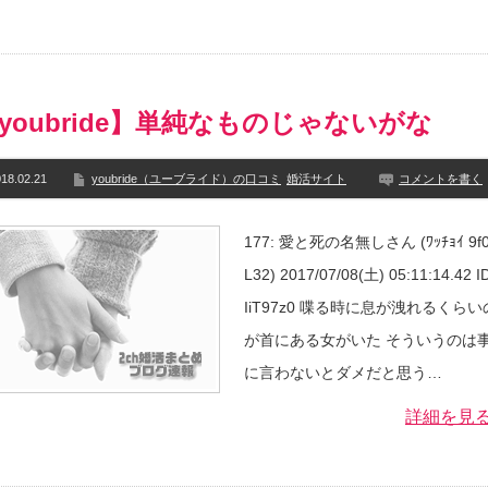
youbride】単純なものじゃないがな
18.02.21
youbride（ユーブライド）の口コミ
婚活サイト
コメントを書く
177: 愛と死の名無しさん (ﾜｯﾁｮｲ 9f0
L32) 2017/07/08(土) 05:11:14.42 I
IiT97z0 喋る時に息が洩れるくら
が首にある女がいた そういうのは
に言わないとダメだと思う…
詳細を見