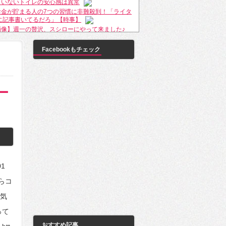
もいないトイレの安心感は異常
お金が貯まる人の7つの習慣に非難殺到！「ライタ
に記事書いてるだろ」【時事】
画像】週一の贅沢、スシローにやって来ました♪
岐阜】自転車女性とジョギング男性がぶつかり女
Facebookもチェック
識不明、男性は川に転落
輩女「今度焼肉おごってください！」僕「別の人
な！」
国人「平昌オリンピックと比較してみると、東京
ー
ピックはすごいことになりそうだｗｗｗｗｗ」
韓国の反応】韓国人「安倍首相へ、従北ムンジェ
権の息の根を止めるためにも平昌五輪には来ない
い」
子の結婚相手とその家族との食事で相手の家族全
礼を言って帰ったんだが息子から「嫁にお礼言っ
だろ？言え」というメールが
red by livedoor 相互RSS
01
女からコ
気
って
おすすめ記事