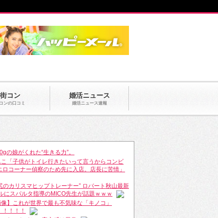
街コン
婚活ニュース
コンの口コミ
婚活ニュース速報
20gの娘がくれた“生きる力”。
んこ「子供がトイレ行きたいって言うからコンビ
エロコーナー偵察のため先に入店。店長に苦情」
美尻のカリスマヒップトレーナー” ロバート秋山最新
デルにスパルタ指導のMICO先生が話題ｗｗｗ
画像】これが世界で最も不気味な「キノコ」
！！！！！