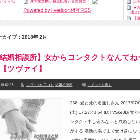
いくら包
片岡愛之助が藤原紀香と交際宣言！
誰
★
Powered by livedoor 相互RSS
ー適当
【
【
性が意
カイブ：2018年 2月
後
と行き
韓
結婚相談所】女からコンタクトなんてね
オリン
【ツヴァイ】
【
イン政
でほし
息
18.02.28
ツヴァイの口コミ
結婚相談所
コメントを書く
員にお
てない
Powe
268: 愛と死の名無しさん 2017/07/
(土) 17:27:43.64 ID:TVSke8Bi 
ンタクト申し込みないと成婚しない
がする 婚活の場でまで受け身にな