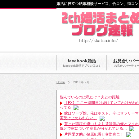
婚活に役立つ結婚相談サービス、合コン、街コン
facebook婚活
お見合いパー
facebook婚活アプリの口コミ
お見合いパーティ
Home
2018年 2月
悩んでいるのは私だけ？夫との距離
【FX】ここ一週間負け続けていてわけがわ
ってる
嫁はソープ嬢、俺はホスト。今はサラリーマ
実受け止められない。
育った環境の違いもあり賃貸派の俺とマイホ
嫁とで家について意見が分かれている…
片岡愛之助が藤原紀香と交際宣言！