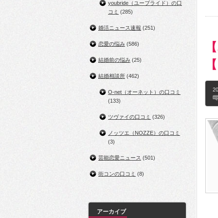
youbride（ユーブライド）の口
コミ
(285)
婚活ニュース速報
(251)
【
恋愛の悩み
(586)
結婚前の悩み
(25)
【
結婚相談所
(462)
20
O-net（オーネット）の口コミ
(133)
ツヴァイの口コミ
(326)
ノッツエ（NOZZE）の口コミ
(3)
芸能恋愛ニュース
(501)
街コンの口コミ
(8)
アーカイブ