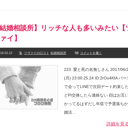
結婚相談所】リッチな人も多いみたい【
ァイ】
18.02.22
ツヴァイの口コミ
結婚相談所
コメントを書く
223: 愛と死の名無しさん 2017/06/
(月) 23:00:25.24 ID:2rOo4KfA パ
で会ってLINEで次回デート約束し
どPI交換したら連絡ない 顔はお互
かってるはずだし年収で予選落ちか
婚活…
詳細を見