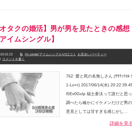
オタクの婚活】男が男を見たときの感想
アイムシングル】
18.02.23
I’m single(アイムシングル)の口コミ
お見合いパーティー
コメントを書く
762: 愛と死の名無しさん (ｻｻｸｯﾃﾛﾙ 
1-Lo+r) 2017/06/14(水) 20:22:39.45
I5Ev0GxIp 福士蒼汰って誰だと思
調べたら確かにイケメンだけど男の
意見としては甘すぎる感じがし…
詳細を見