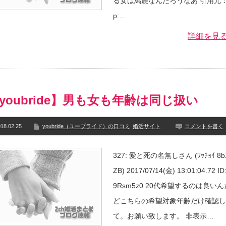
る女は馬鹿なんだろうなあ 引用元：h
p:…
詳細を見
youbride】男も女も年齢は同じ扱い
18.02.25
youbride（ユーブライド）の口コミ
婚活サイト
コメントを書く
327: 愛と死の名無しさん (ﾜｯﾁｮｲ 8b1
ZB) 2017/07/14(金) 13:01:04.72 ID
9Rsm5z0 20代希望するのは良い
どこちらの希望対象年齢だけ確認し
て。お願い致します。 非表示…