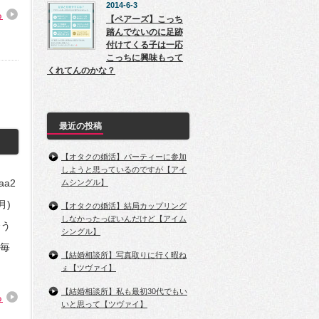
2014-6-3
る
【ペアーズ】こっち
踏んでないのに足跡
付けてくる子は一応
こっちに興味もって
くれてんのかな？
最近の投稿
【オタクの婚活】パーティーに参加
しようと思っているのですが【アイ
aa2
ムシングル】
(月)
【オタクの婚活】結局カップリング
しなかったっぽいんだけど【アイム
会う
シングル】
毎
【結婚相談所】写真取りに行く暇ね
ぇ【ツヴァイ】
【結婚相談所】私も最初30代でもい
る
いと思って【ツヴァイ】