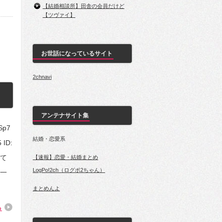
【結婚相談所】田舎の会員だけど
【ツヴァイ】
お世話になっているサイト
2chnavi
アンテナサイト集
Sp7
結婚・恋愛系
 ID:
って
【速報】恋愛・結婚まとめ
LogPo!2ch（ログポ2ちゃん）
一
まとめんよ
る