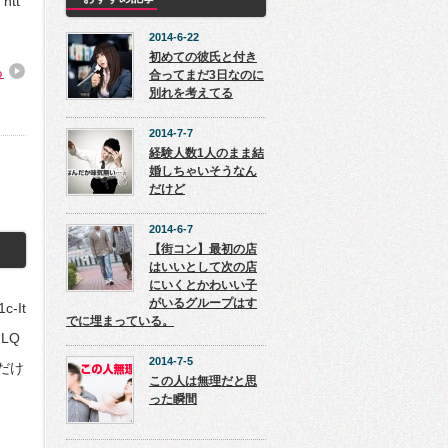
tt
2014-6-22
初めての彼氏と付き
る
合ってまだ3日なのに
別れを考えてる
2014-7-7
経験人数1人のまま結
婚しちゃいそうなん
だけど
2014-6-7
【街コン】最初の店
はいいとして次の店
にいくとかわいい子
がいるグループはす
c-It
でに埋まっている。
:LQ
2014-7-5
んだけ
この人は無理だと思
った瞬間