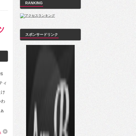
RANKING
ツ
スポンサードリンク
26
ーティ
たけ
いわ
ぁ
る