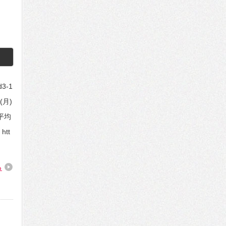
3-1
1(月)
て平均
tt
る