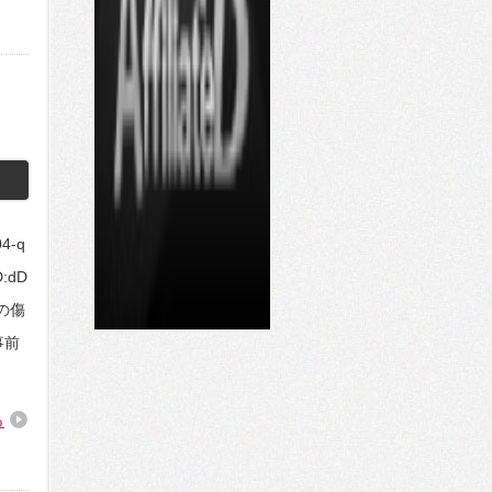
4-q
D:dD
いの傷
事前
る