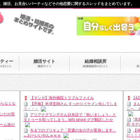
、婚活、お見合いパーティなどその他恋愛に関するスレッドをまとめています。
ティー
婚活サイト
結婚相談所
ーの口コミ
婚活サイト
結婚相談所の口コミ
街
【マンガ】海外病院トラブルファイル
14
からなくな
【悲報】米津玄師さん すっかりイケメン化してしま
ま
ニへ…
う・・・
ンだが現
アリアナグランデさん日本語で「歌いましょう」と
“
タトゥーを彫ってしまう。let's singをググ翻訳したか
作 モ
ーム派の
今までのプリキュア「普通の女の子が変身します」
【
←おーいいやんｗｗｗ
だ！！