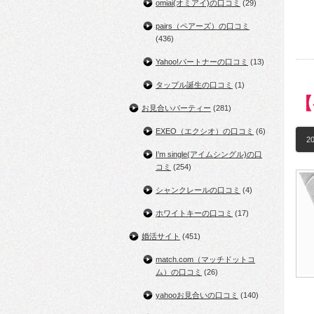
omiai(オミアイ)の口コミ
(29)
pairs（ペアーズ）の口コミ
(436)
Yahoo!パートナーの口コミ
(13)
タップル誕生の口コミ
(1)
【
お見合いパーティー
(281)
EXEO（エクシオ）の口コミ
(6)
20
I’m single(アイムシングル)の口
コミ
(254)
シャンクレールの口コミ
(4)
ホワイトキーの口コミ
(17)
婚活サイト
(451)
match.com（マッチドットコ
ム）の口コミ
(26)
yahooお見合いの口コミ
(140)