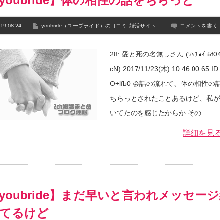
youbride】体の相性の話をちらっと
19.08.24
youbride（ユーブライド）の口コミ
婚活サイト
コメントを書く
28: 愛と死の名無しさん (ﾜｯﾁｮｲ 5f04
cN) 2017/11/23(木) 10:46:00.65 ID
O+lfb0 会話の流れで、体の相性の
ちらっとされたことあるけど、私が
いてたのを感じたからか その…
詳細を見
youbride】まだ早いと言われメッセー
てるけど