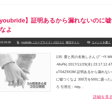
youbride】証明あるから漏れないのに
なよ
19.09.08
youbride（ユーブライド）の口コミ
婚活サイト
コメントを書く
135: 愛と死の名無しさん (ﾌﾞｰｲﾓ M
-MvPk) 2017/11/29(水) 23:17:12.47
uT04Z9X3M 証明あるから漏れな
に嘘つくなよ 300万を500に盛っ
ろ 引用元：http…
詳細を見