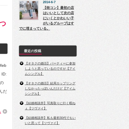
2014-6-7
【街コン】最初の店
はいいとして次の店
にいくとかわいい子
嘘つ
がいるグループはす
でに埋まっている。
最近の投稿
【オタクの婚活】パーティーに参加
Meb
しようと思っているのですが【アイ
 ID:
ムシングル】
いの
【オタクの婚活】結局カップリング
しなかったっぽいんだけど【アイム
たんだ
シングル】
【結婚相談所】写真取りに行く暇ね
ぇ【ツヴァイ】
る
【結婚相談所】私も最初30代でもい
いと思って【ツヴァイ】