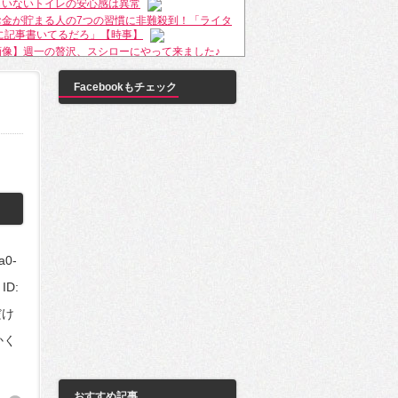
もいないトイレの安心感は異常
お金が貯まる人の7つの習慣に非難殺到！「ライタ
に記事書いてるだろ」【時事】
画像】週一の贅沢、スシローにやって来ました♪
岐阜】自転車女性とジョギング男性がぶつかり女
Facebookもチェック
識不明、男性は川に転落
輩女「今度焼肉おごってください！」僕「別の人
な！」
国人「平昌オリンピックと比較してみると、東京
ピックはすごいことになりそうだｗｗｗｗｗ」
韓国の反応】韓国人「安倍首相へ、従北ムンジェ
権の息の根を止めるためにも平昌五輪には来ない
い」
子の結婚相手とその家族との食事で相手の家族全
礼を言って帰ったんだが息子から「嫁にお礼言っ
a0-
だろ？言え」というメールが
red by livedoor 相互RSS
ID:
だけ
かく
おすすめ記事