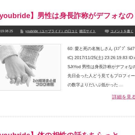
youbride】男性は身長詐称がデフォなの
19.08.25
youbride（ユーブライド）の口コミ
婚活サイト
コメントを書く
60: 愛と死の名無しさん (ｽﾌﾟﾌﾟ Sd7f
tC) 2017/11/25(土) 23:26:19.83 ID
SJtYod 男性は身長詐称がデフォな
先日会った人どう見てもプロフィー
の数字よりだいぶ低かった …
詳細を見