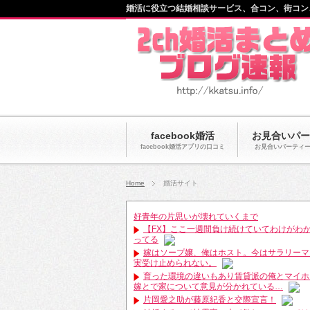
婚活に役立つ結婚相談サービス、合コン、街コン
facebook婚活
お見合いパー
facebook婚活アプリの口コミ
お見合いパーティ
Home
婚活サイト
好青年の片思いが壊れていくまで
【FX】ここ一週間負け続けていてわけがわ
ってる
嫁はソープ嬢、俺はホスト。今はサラリーマ
実受け止められない。
育った環境の違いもあり賃貸派の俺とマイホ
嫁とで家について意見が分かれている…
片岡愛之助が藤原紀香と交際宣言！