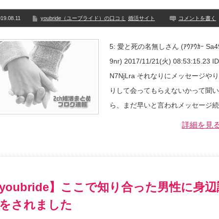
19.08.11
youbride（ユーブライド）の口コミ
婚活サイト
コメントを書く
5: 愛と死の名無しさん (ｱｳｱｳｶｰ Sa4
9nr) 2017/11/21(火) 08:53:15.23 I
N7NjLra それなりにメッセージや
りして会ってもらえないかって聞い
ら、まだ早いと言われメッセージ続
詳細を見
youbride】ここで知り合った男性に身辺
をされました