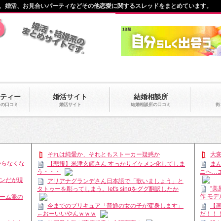
、婚活、お見合いパーティなどその他恋愛に関するスレッドをまとめています。
ティー
婚活サイト
結婚相談所
ーの口コミ
婚活サイト
結婚相談所の口コミ
街
それは純愛か、それともストーカー疑惑か
大
からなくな
【悲報】米津玄師さん すっかりイケメン化してしま
ま
ニへ…
う・・・
ンだが現
アリアナグランデさん日本語で「歌いましょう」と
“
タトゥーを彫ってしまう。let's singをググ翻訳したか
作 モ
ーム派の
今までのプリキュア「普通の女の子が変身します」
【
←おーいいやんｗｗｗ
だ！！