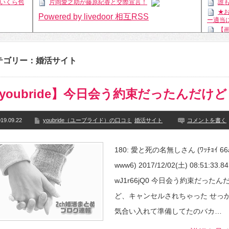
いくら包
片岡愛之助が藤原紀香と交際宣言！
誰
★
Powered by livedoor 相互RSS
ー適当
【
【
性が意
テゴリー：婚活サイト
後
と行き
韓
youbride】今日会う約束だったんだけど
オリン
【
イン政
19.09.22
youbride（ユーブライド）の口コミ
婚活サイト
コメントを書く
でほし
息
員にお
180: 愛と死の名無しさん (ﾜｯﾁｮｲ 66
てない
Powe
www6) 2017/12/02(土) 08:51:33.84 
wJ1r66jQ0 今日会う約束だったん
ど、キャンセルされちゃった せっ
気合い入れて準備してたのバカ…