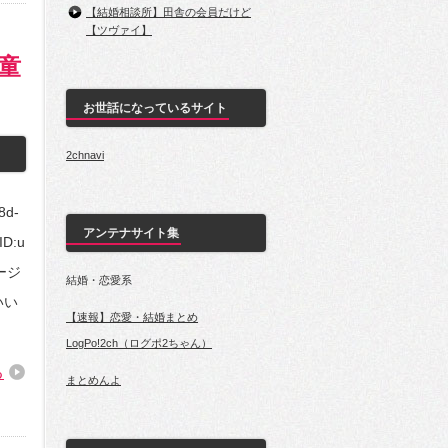
【結婚相談所】田舎の会員だけど
【ツヴァイ】
天童
お世話になっているサイト
2chnavi
8d-
アンテナサイト集
ID:u
ージ
結婚・恋愛系
いい
【速報】恋愛・結婚まとめ
LogPo!2ch（ログポ2ちゃん）
る
まとめんよ