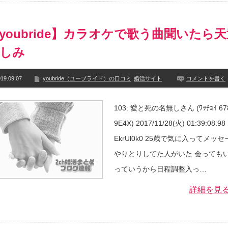
youbride】カラオケで歌う曲聞いたら
しみ
19.09.07
youbride（ユーブライド）の口コミ
婚活サイト
コメントを書く
103: 愛と死の名無しさん (ﾜｯﾁｮｲ 67
9E4X) 2017/11/28(火) 01:39:08.98 
EkrUl0k0 25歳で気に入ってメッセ
やりとりしてた人がいた 会っても
っていうから日程調整入っ…
詳細を見