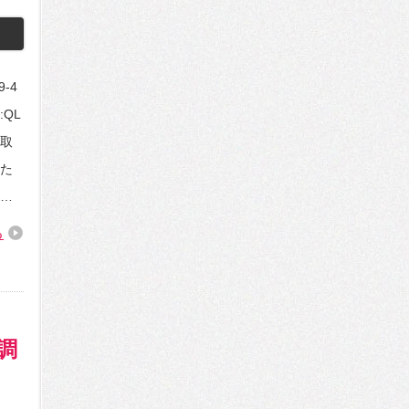
9-4
D:QL
り取
た
…
る
調