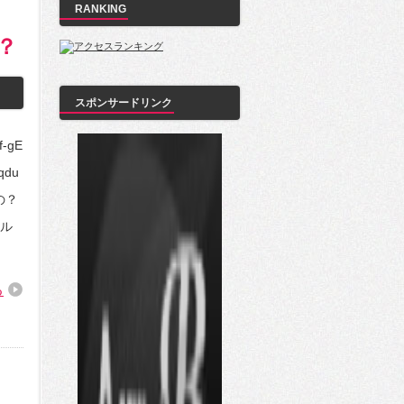
RANKING
？
スポンサードリンク
-gE
:qdu
の？
ル
る