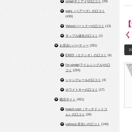
omiai(オミアイ)の口コミ
(29)
pairs（ペアーズ）の口コミ
(436)
【
Yahoo!パートナーの口コミ
(13)
く
タップル誕生の口コミ
(1)
お見合いパーティー
(281)
20
EXEO（エクシオ）の口コミ
(6)
I’m single(アイムシングル)の口
コミ
(254)
シャンクレールの口コミ
(4)
ホワイトキーの口コミ
(17)
婚活サイト
(451)
match.com（マッチドットコ
ム）の口コミ
(26)
yahooお見合いの口コミ
(140)