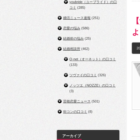
youbride（ユーブライド）の口
コミ
(285)
婚活ニュース速報
(251)
【
恋愛の悩み
(586)
よ
結婚前の悩み
(25)
20
結婚相談所
(462)
O-net（オーネット）の口コミ
(133)
ツヴァイの口コミ
(326)
ノッツエ（NOZZE）の口コミ
(3)
芸能恋愛ニュース
(501)
街コンの口コミ
(8)
アーカイブ