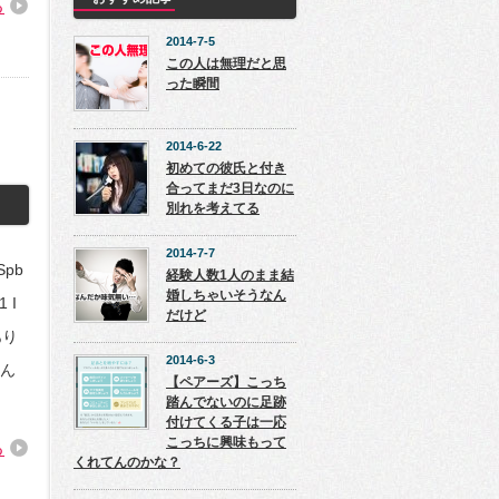
る
2014-7-5
この人は無理だと思
った瞬間
2014-6-22
初めての彼氏と付き
合ってまだ3日なのに
別れを考えてる
2014-7-7
Spb
経験人数1人のまま結
婚しちゃいそうなん
1 I
だけど
あり
2014-6-3
ん
【ペアーズ】こっち
踏んでないのに足跡
付けてくる子は一応
こっちに興味もって
る
くれてんのかな？