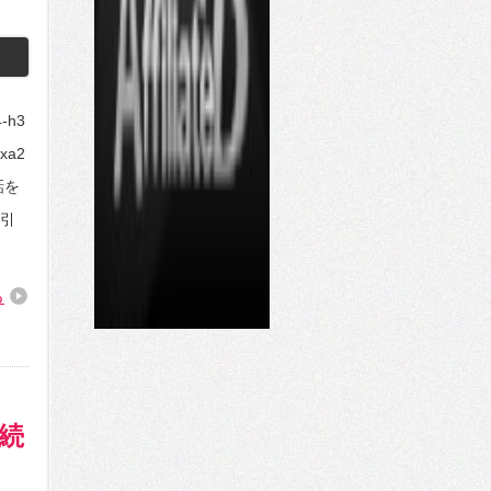
-h3
:xa2
話を
引
る
ジ続