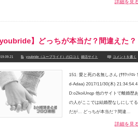
詳細を見
youbride】どっちが本当だ？間違えた？
19.09.21
youbride（ユーブライド）の口コミ
婚活サイト
コメントを書く
151: 愛と死の名無しさん (ｻｻｸｯﾃﾛﾚ 
d-Adaa) 2017/11/30(木) 21:34:54.4
D:o2koiUnqp 他のサイトで離婚歴
の人がここでは結婚歴なしにしてる
だが… どっちが本当だ？間違…
詳細を見