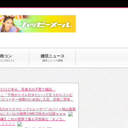
街コン
婚活ニュース
コンの口コミ
婚活ニュース速報
変だけど幸せ。等身大の子育て物語。
んこ「子供がトイレ行きたいって言うからコンビ
エロコーナー偵察のため先に入店。店長に苦情」
美尻のカリスマヒップトレーナー” ロバート秋山最新
デルにスパルタ指導のMICO先生が話題ｗｗｗ
画像】これが世界で最も不気味な「キノコ」
！！！！！